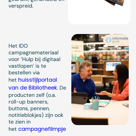
verspreid.
Het IDO
campagnemateriaal
voor ‘Hulp bij digitaal
vastlopen’ is te
bestellen via
huisstijlportaal
het
van de Bibliotheek
. De
producten zelf (o.a.
roll-up banners,
buttons, pennen,
notitieblokjes) zijn ook
te zien in
campagnefilmpje
het