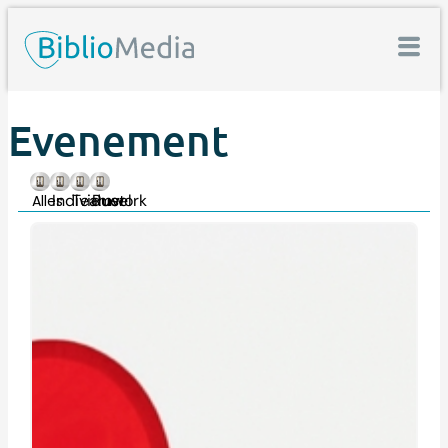
Evenement
Individueel
Teamwork
Rust
Alles